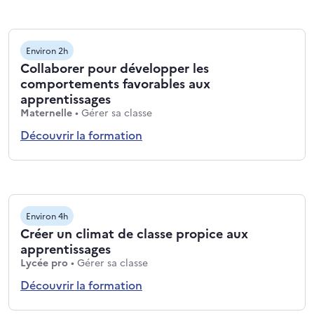
Environ 2h
Collaborer pour développer les
comportements favorables aux
apprentissages
Niveaux : Maternelle
Thématiques : Gérer sa classe
Maternelle
•
Gérer sa classe
Découvrir la formation
Environ 4h
Créer un climat de classe propice aux
apprentissages
Niveaux : Lycée pro
Thématiques : Gérer sa classe
Lycée pro
•
Gérer sa classe
Découvrir la formation