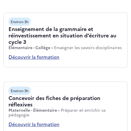
Environ 3h
Enseignement de la grammaire et
réinvestissement en situation d’écriture au
cycle 3
Niveaux : Élémentaire - Collège
Thém
Élémentaire - Collège
•
Enseigner les savoirs disciplinaires
Découvrir la formation
Environ 3h
Concevoir des fiches de préparation
réflexives
Niveaux : Maternelle - Élémentaire
Maternelle - Élémentaire
•
Préparer et enrichir sa
Thématiques : Préparer et enrichir sa pédagogie
pédagogie
Découvrir la formation