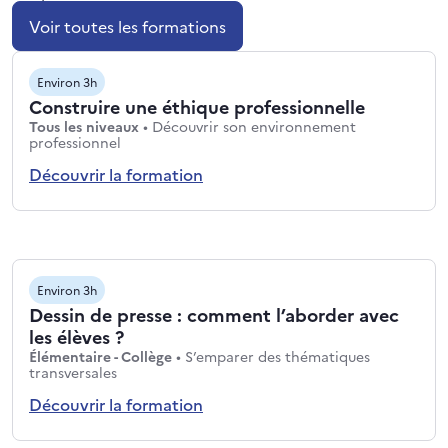
Voir toutes les formations
Environ 3h
Construire une éthique professionnelle
Niveaux : Tous les niveaux
Tous les niveaux
•
Découvrir son environnement
Thématiques : Découvrir son environnement pro
professionnel
Découvrir la formation
Environ 3h
Dessin de presse : comment l’aborder avec
les élèves ?
Niveaux : Élémentaire - Collège
Élémentaire - Collège
•
S’emparer des thématiques
Thématiques : S’emparer des thématiques transv
transversales
Découvrir la formation